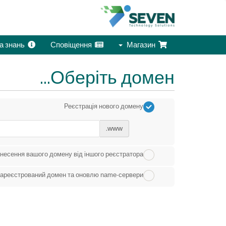
База знань
Сповіщення
Магазин
Оберіть домен...
Реєстрація нового домену
www.
несення вашого домену від іншого реєстратора
зареєстрований домен та оновлю name-сервери