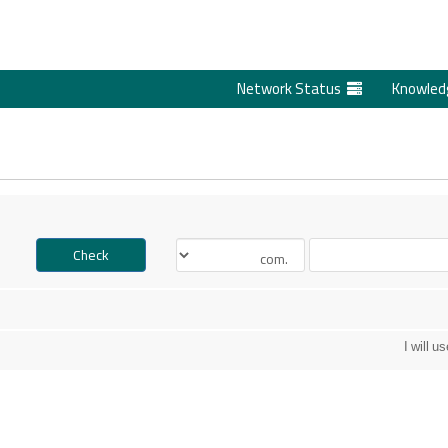
Network Status
Check
I will 