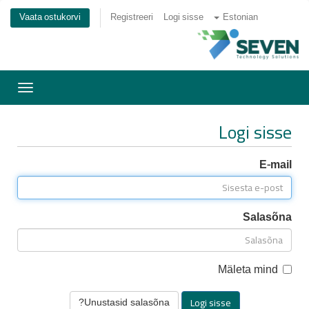
Vaata ostukorvi
Registreeri
Logi sisse
Estonian
litage
rimine
Logi sisse
E-mail
Salasõna
Mäleta mind
Unustasid salasõna?